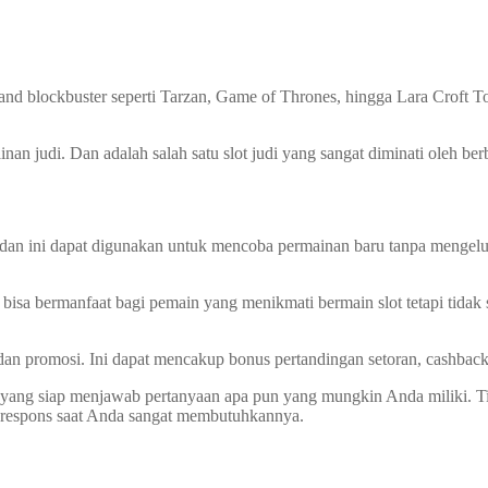
i brand blockbuster seperti Tarzan, Game of Thrones, hingga Lara Crof
inan judi. Dan adalah salah satu slot judi yang sangat diminati oleh be
i, dan ini dapat digunakan untuk mencoba permainan baru tanpa mengelu
 Ini bisa bermanfaat bagi pemain yang menikmati bermain slot tetapi ti
 dan promosi. Ini dapat mencakup bonus pertandingan setoran, cashback
an yang siap menjawab pertanyaan apa pun yang mungkin Anda miliki. Tim
n respons saat Anda sangat membutuhkannya.