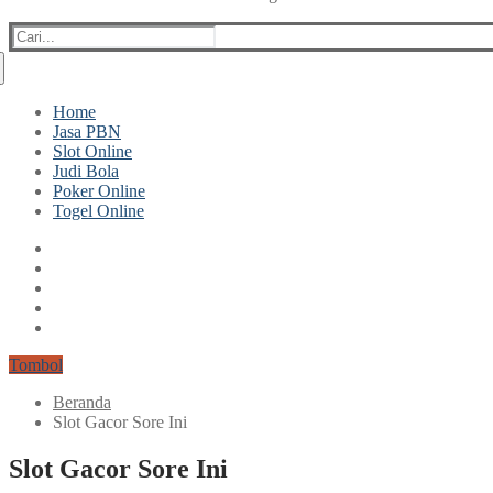
Cari:
Home
Jasa PBN
Slot Online
Judi Bola
Poker Online
Togel Online
Tombol
Beranda
Slot Gacor Sore Ini
Slot Gacor Sore Ini