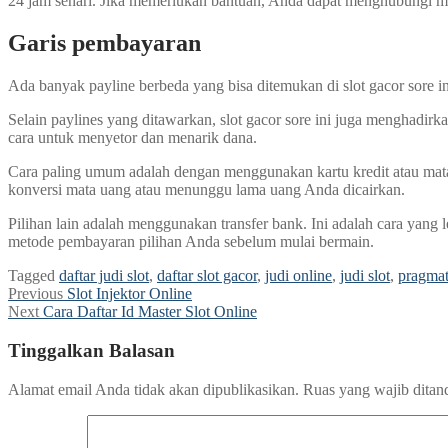
24 jam sehari. Jika memerlukan bantuan, Anda dapat menghubungi mer
Garis pembayaran
Ada banyak payline berbeda yang bisa ditemukan di slot gacor sore
Selain paylines yang ditawarkan, slot gacor sore ini juga menghadir
cara untuk menyetor dan menarik dana.
Cara paling umum adalah dengan menggunakan kartu kredit atau mata
konversi mata uang atau menunggu lama uang Anda dicairkan.
Pilihan lain adalah menggunakan transfer bank. Ini adalah cara yang
metode pembayaran pilihan Anda sebelum mulai bermain.
Tagged
daftar judi slot
,
daftar slot gacor
,
judi online
,
judi slot
,
pragmat
Navigasi
Previous
Previous
Slot Injektor Online
Next
post:
Next
Cara Daftar Id Master Slot Online
pos
post:
Tinggalkan Balasan
Alamat email Anda tidak akan dipublikasikan.
Ruas yang wajib ditan