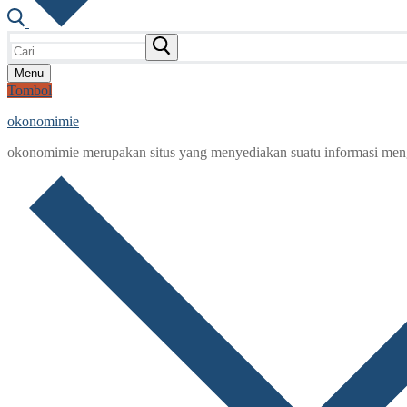
Cari:
Menu
Tombol
okonomimie
okonomimie merupakan situs yang menyediakan suatu informasi mengena