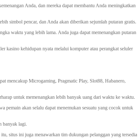
tkan kemenangan Anda, dan mereka dapat membantu Anda meningkatkan
 lebih simbol pencar, dan Anda akan diberikan sejumlah putaran gratis.
jangka waktu yang lebih lama. Anda juga dapat memenangkan putaran
aler kasino kehidupan nyata melalui komputer atau perangkat seluler
dapat mencakup Microgaming, Pragmatic Play, Slot88, Habanero,
 berharap untuk memenangkan lebih banyak uang dari waktu ke waktu.
ahwa pemain akan selalu dapat menemukan sesuatu yang cocok untuk
n banyak lagi.
 itu, situs ini juga menawarkan tim dukungan pelanggan yang tersedia