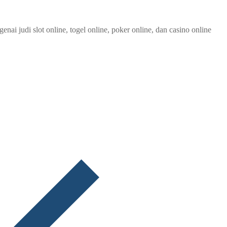
i judi slot online, togel online, poker online, dan casino online