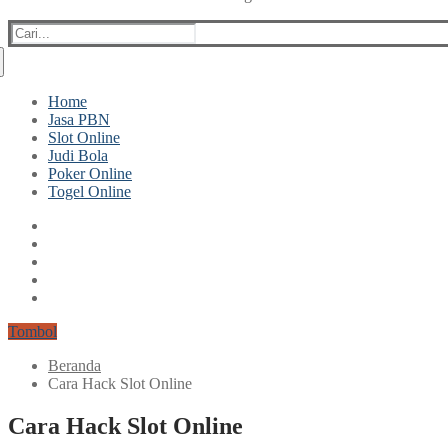
Cari:
Home
Jasa PBN
Slot Online
Judi Bola
Poker Online
Togel Online
Tombol
Beranda
Cara Hack Slot Online
Cara Hack Slot Online