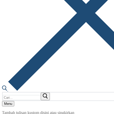
Cari:
Menu
Tambah tulisan kustom disini atau singkirkan