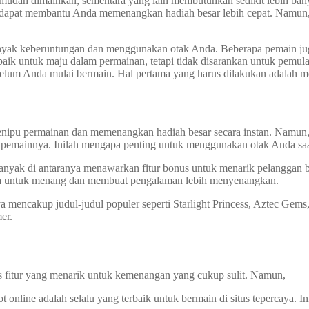
 mudah dimainkan, sementara yang lain membutuhkan sedikit lebih bany
ini dapat membantu Anda memenangkan hadiah besar lebih cepat. Namun,
banyak keberuntungan dan menggunakan otak Anda. Beberapa pemain j
baik untuk maju dalam permainan, tetapi tidak disarankan untuk pemul
belum Anda mulai bermain. Hal pertama yang harus dilakukan adalah m
nipu permainan dan memenangkan hadiah besar secara instan. Namun, 
 pemainnya. Inilah mengapa penting untuk menggunakan otak Anda saa
nyak di antaranya menawarkan fitur bonus untuk menarik pelanggan bar
nda untuk menang dan membuat pengalaman lebih menyenangkan.
ya mencakup judul-judul populer seperti Starlight Princess, Aztec Ge
er.
s fitur yang menarik untuk kemenangan yang cukup sulit. Namun,
slot online adalah selalu yang terbaik untuk bermain di situs tepercaya