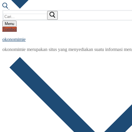
Cari:
Menu
Tombol
okonomimie
okonomimie merupakan situs yang menyediakan suatu informasi mengena