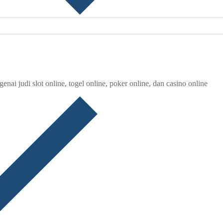
i judi slot online, togel online, poker online, dan casino online